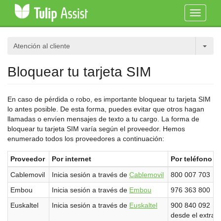
Toggle
navigati
Atención al cliente
Bloquear tu tarjeta SIM
En caso de pérdida o robo, es importante bloquear tu tarjeta SIM
lo antes posible. De esta forma, puedes evitar que otros hagan
llamadas o envíen mensajes de texto a tu cargo. La forma de
bloquear tu tarjeta SIM varía según el proveedor. Hemos
enumerado todos los proveedores a continuación:
Proveedor
Por internet
Por teléfono
Cablemovil
Inicia sesión a través de
Cablemovil
800 007 703
Embou
Inicia sesión a través de
Embou
976 363 800
Euskaltel
Inicia sesión a través de
Euskaltel
900 840 092
desde el extran